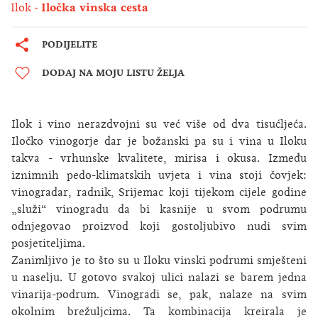
Ilok
Iločka vinska cesta
PODIJELITE
DODAJ NA MOJU LISTU ŽELJA
Ilok i vino nerazdvojni su već više od dva tisućljeća.
Iločko vinogorje dar je božanski pa su i vina u Iloku
takva - vrhunske kvalitete, mirisa i okusa. Između
iznimnih pedo-klimatskih uvjeta i vina stoji čovjek:
vinogradar, radnik, Srijemac koji tijekom cijele godine
„služi“ vinogradu da bi kasnije u svom podrumu
odnjegovao proizvod koji gostoljubivo nudi svim
posjetiteljima.
Zanimljivo je to što su u Iloku vinski podrumi smješteni
u naselju. U gotovo svakoj ulici nalazi se barem jedna
vinarija-podrum. Vinogradi se, pak, nalaze na svim
okolnim brežuljcima. Ta kombinacija kreirala je