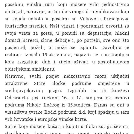
posebnu vinsku rutu koju možete vrlo jednostavno
obići, ali, naravno, otići i do vinograda i vidikovaca koji
su svuda uokolo a posebni su Vukovo i Principovac
(turističko naselje). Naši vinari i podrumari otvorili su
svoja vrata za goste, u ponudi su degustacije, hladni
domaći naresci, slane delicije i, po potrebi, sve ono što
posjetitelj poželi, a može se ispuniti. Dovoljno je
izabrati između 15-ak vinara, najaviti se i uz kapljicu
koja razgaljuje duh i tijelo uživati u gostoljubivom
obiteljskom ambijentu.
Naravno, svaki posjet neizostavno mora uključiti
atraktivne Stare iločke podrume smještene u
srednjovjekovnoj jezgri. Izgradili su ih kneževi
Odescalchi još tijekom 16. i 17. stoljeća na osnovi
podruma Nikole Iločkog iz 15.stoljeća. Danas su oni u
vlasništvu tvrtke Iločki podrumi d.d. koji spadaju u sam
vrh hrvatske i europske vinske karte.
Sorte koje možete kušati i kupiti u Iloku su: graševina,
chardonnay, bijeli pinot, sivi pinot, rajnski rizling,