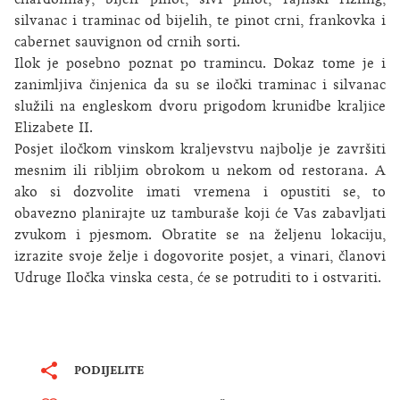
silvanac i traminac od bijelih, te pinot crni, frankovka i
cabernet sauvignon od crnih sorti.
Ilok je posebno poznat po tramincu. Dokaz tome je i
zanimljiva činjenica da su se iločki traminac i silvanac
služili na engleskom dvoru prigodom krunidbe kraljice
Elizabete II.
Posjet iločkom vinskom kraljevstvu najbolje je završiti
mesnim ili ribljim obrokom u nekom od restorana. A
ako si dozvolite imati vremena i opustiti se, to
obavezno planirajte uz tamburaše koji će Vas zabavljati
zvukom i pjesmom. Obratite se na željenu lokaciju,
izrazite svoje želje i dogovorite posjet, a vinari, članovi
Udruge Iločka vinska cesta, će se potruditi to i ostvariti.
PODIJELITE